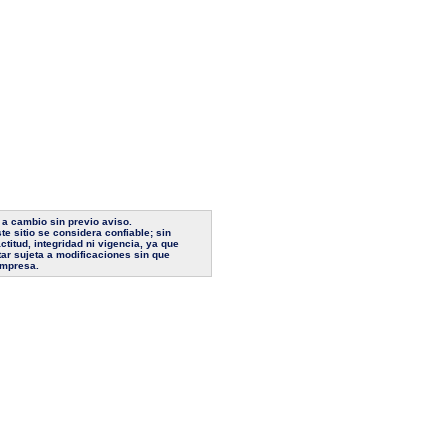
 a cambio sin previo aviso.
e sitio se considera confiable; sin
titud, integridad ni vigencia, ya que
tar sujeta a modificaciones sin que
empresa.