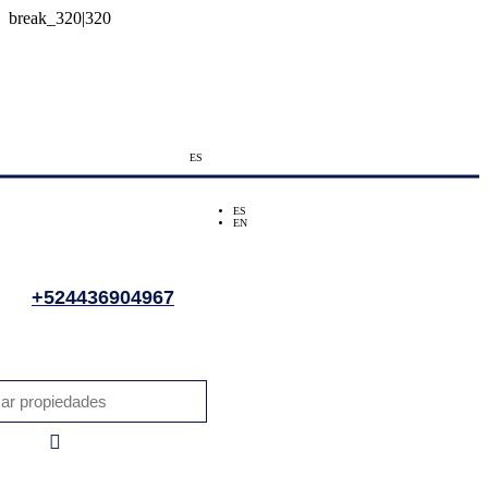
ES
ES
EN
+524436904967