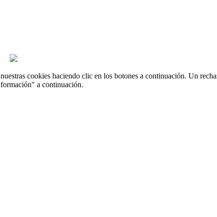
uestras cookies haciendo clic en los botones a continuación. Un recha
nformación" a continuación.



