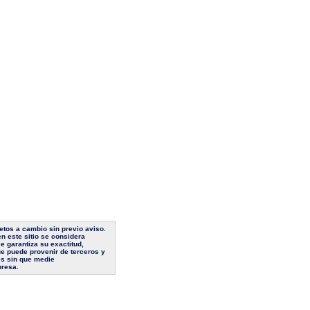
jetos a cambio sin previo aviso.
n este sitio se considera
e garantiza su exactitud,
ue puede provenir de terceros y
es sin que medie
presa.