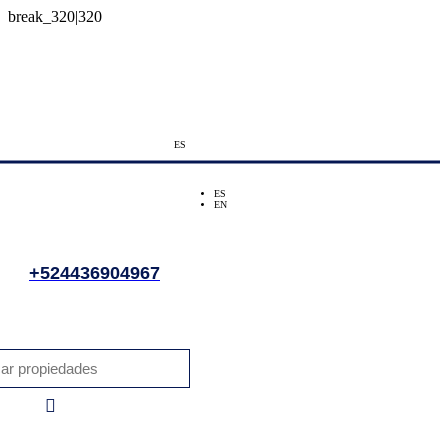
ES
ES
EN
+524436904967