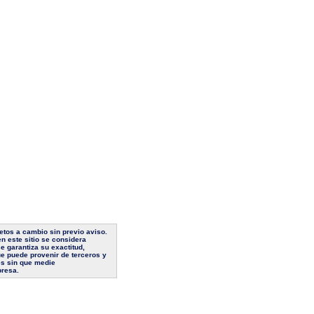
jetos a cambio sin previo aviso.
n este sitio se considera
e garantiza su exactitud,
ue puede provenir de terceros y
es sin que medie
presa.