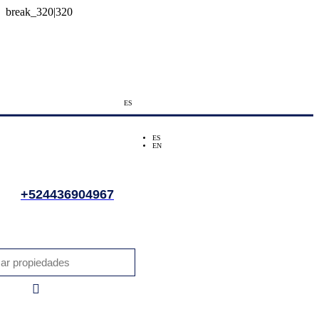
ES
ES
EN
+524436904967