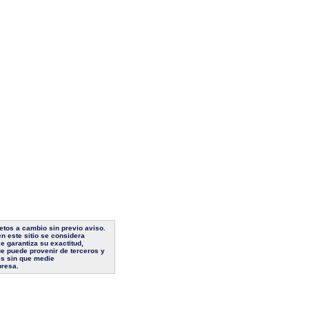
jetos a cambio sin previo aviso.
n este sitio se considera
e garantiza su exactitud,
ue puede provenir de terceros y
es sin que medie
presa.