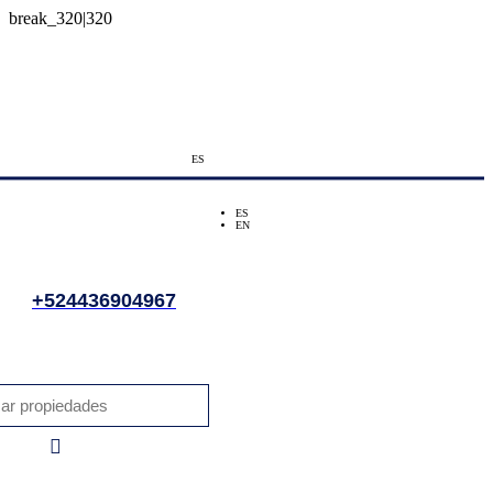
ES
ES
EN
+524436904967