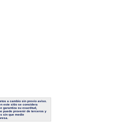
jetos a cambio sin previo aviso.
n este sitio se considera
e garantiza su exactitud,
ue puede provenir de terceros y
es sin que medie
presa.