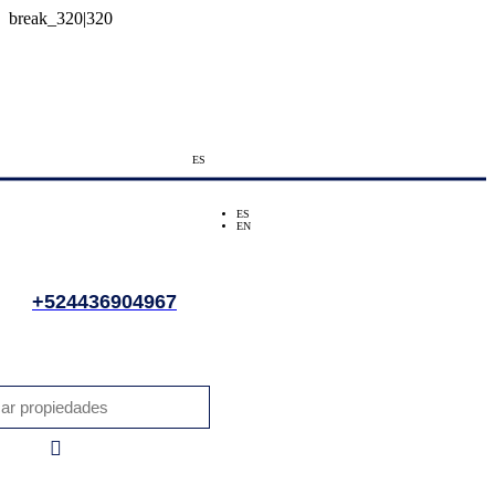
ES
ES
EN
+524436904967