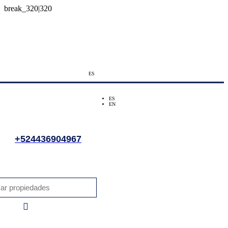
ES
ES
EN
+524436904967