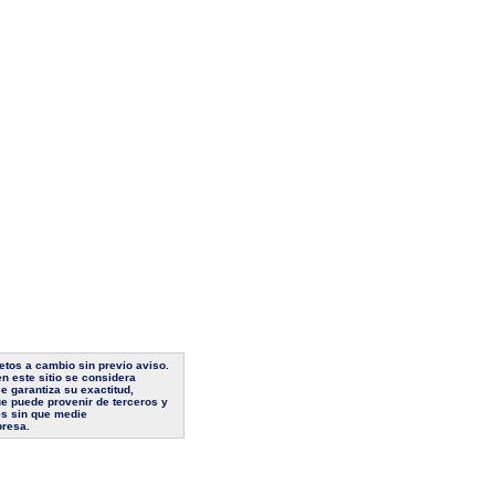
jetos a cambio sin previo aviso.
n este sitio se considera
e garantiza su exactitud,
ue puede provenir de terceros y
es sin que medie
presa.