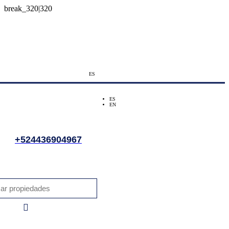
ES
ES
EN
+524436904967