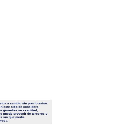
jetos a cambio sin previo aviso.
n este sitio se considera
e garantiza su exactitud,
ue puede provenir de terceros y
es sin que medie
presa.