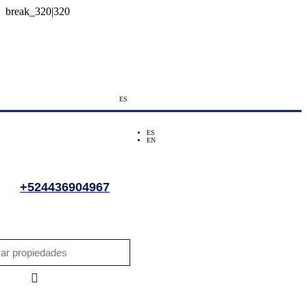
ES
ES
EN
+524436904967