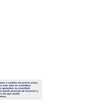
jetos a cambio sin previo aviso.
n este sitio se considera
e garantiza su exactitud,
ue puede provenir de terceros y
es sin que medie
presa.