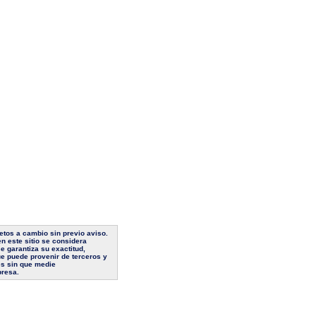
jetos a cambio sin previo aviso.
n este sitio se considera
e garantiza su exactitud,
ue puede provenir de terceros y
es sin que medie
presa.