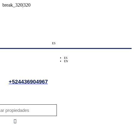
ES
ES
EN
+524436904967