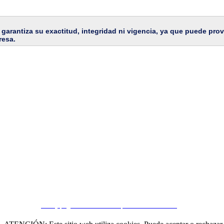
garantiza su exactitud, integridad ni vigencia, ya que puede prov
resa.

CRM y páginas inmobiliarias por eGO Real Estate