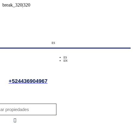
ES
ES
EN
+524436904967