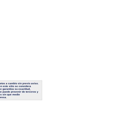
jetos a cambio sin previo aviso.
n este sitio se considera
e garantiza su exactitud,
ue puede provenir de terceros y
es sin que medie
presa.