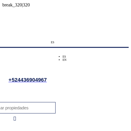
ES
ES
EN
+524436904967