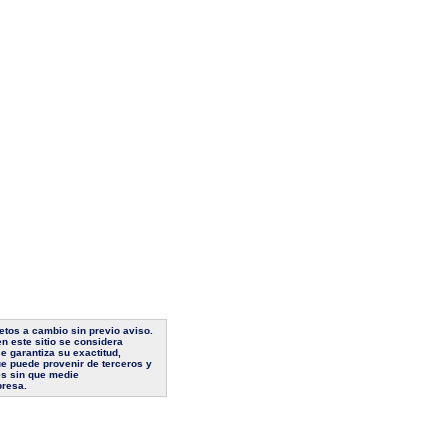
jetos a cambio sin previo aviso.
n este sitio se considera
e garantiza su exactitud,
ue puede provenir de terceros y
es sin que medie
presa.