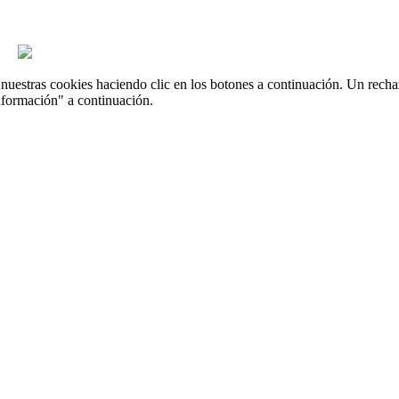
uestras cookies haciendo clic en los botones a continuación. Un recha
nformación" a continuación.



