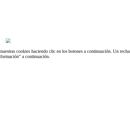
uestras cookies haciendo clic en los botones a continuación. Un recha
nformación" a continuación.



