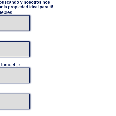
 buscando y nosotros nos
la propiedad ideal para ti!
uebles
l Inmueble