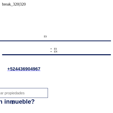
ES
ES
EN
+524436904967
n inmueble?