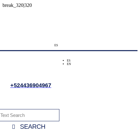
ES
ES
EN
+524436904967
SEARCH