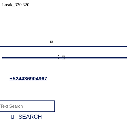
ES
ES
EN
+524436904967
SEARCH